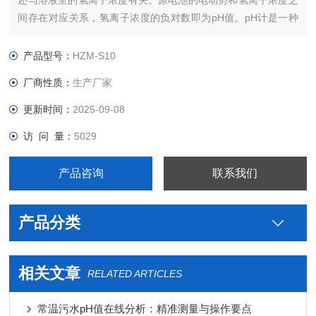
还与溶液里的氢离子浓度有关。原电池的电动势和氢离子浓度之
间存在对应关系，氢离子浓度的负对数即为pH值。pH计是一种
常见的分析仪器，广泛应用在农业、环保和工业等领域。土壤pH
值是土壤重要的基本性质之一。在pH测定过程中应考虑待测溶液
产品型号：
HZM-S10
温度及离子强度等因素。
厂商性质：
生产厂家
更新时间：
2025-09-08
访 问 量：
5029
产品咨询
联系我们
产品分类
相关文章
RELATED ARTICLES
常温污水pH值在线分析：精准测量与操作要点