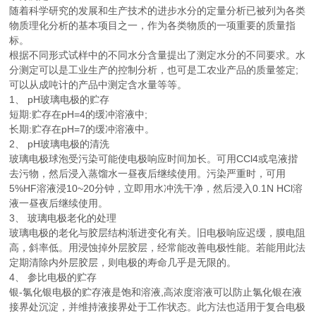
随着科学研究的发展和生产技术的进步水分的定量分析已被列为各类
物质理化分析的基本项目之一，作为各类物质的一项重要的质量指
标。
根据不同形式试样中的不同水分含量提出了测定水分的不同要求。水
分测定可以是工业生产的控制分析，也可是工农业产品的质量签定;
可以从成吨计的产品中测定含水量等等。
1、 pH玻璃电极的贮存
短期:贮存在pH=4的缓冲溶液中;
长期:贮存在pH=7的缓冲溶液中。
2、 pH玻璃电极的清洗
玻璃电极球泡受污染可能使电极响应时间加长。可用CCl4或皂液揩
去污物，然后浸入蒸馏水一昼夜后继续使用。污染严重时，可用
5%HF溶液浸10~20分钟，立即用水冲洗干净，然后浸入0.1N HCl溶
液一昼夜后继续使用。
3、 玻璃电极老化的处理
玻璃电极的老化与胶层结构渐进变化有关。旧电极响应迟缓，膜电阻
高，斜率低。用浸蚀掉外层胶层，经常能改善电极性能。若能用此法
定期清除内外层胶层，则电极的寿命几乎是无限的。
4、 参比电极的贮存
银-氯化银电极的贮存液是饱和溶液,高浓度溶液可以防止氯化银在液
接界处沉淀，并维持液接界处于工作状态。此方法也适用于复合电极