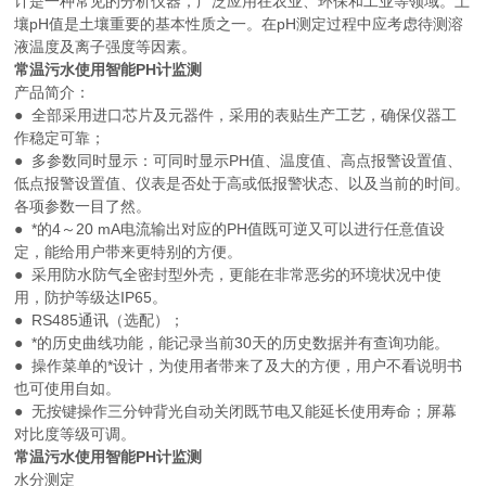
计是一种常见的分析仪器，广泛应用在农业、环保和工业等领域。土
壤pH值是土壤重要的基本性质之一。在pH测定过程中应考虑待测溶
液温度及离子强度等因素。
常温污水使用智能PH计监测
产品简介：
● 全部采用进口芯片及元器件，采用的表贴生产工艺，确保仪器工
作稳定可靠；
● 多参数同时显示：可同时显示PH值、温度值、高点报警设置值、
低点报警设置值、仪表是否处于高或低报警状态、以及当前的时间。
各项参数一目了然。
● *的4～20 mA电流输出对应的PH值既可逆又可以进行任意值设
定，能给用户带来更特别的方便。
● 采用防水防气全密封型外壳，更能在非常恶劣的环境状况中使
用，防护等级达IP65。
● RS485通讯（选配）；
● *的历史曲线功能，能记录当前30天的历史数据并有查询功能。
● 操作菜单的*设计，为使用者带来了及大的方便，用户不看说明书
也可使用自如。
● 无按键操作三分钟背光自动关闭既节电又能延长使用寿命；屏幕
对比度等级可调。
常温污水使用智能PH计监测
水分测定