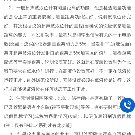
2、一般超声波液位计有测量距离的功能，他是检查测量功能
的是否正常的重要依据，测量距离功能完好，说明该液位计完
好。其次根据您的超声波液位计的量程(更确切的说应该是测量
距离的能力，即发射功率，量程只是和输出信号有关的一个电参
数)比如：您买的仪器测量距离能力是5米，当发射平面(液位面)
离开超声波液位计发射口的距离是5米加盲区的值时，测得距离
应该等于实际距离，说明仪表完好。这就是在安装设置时为什么
我们要求在低水位时进行，在高液位设置完好，不一定在低液位
运行正常，红外碳硫仪所以，安装设置必须在低液位是进行，这
样才能够保证液位在任何状态下工作正常。
3、注意测量周围环境，比如：储存罐内是否有梯子，管道，
已及管壁是否有小台阶(很不平整现象)等等，有必要时可以起用
虚假目标学习(或称为遇阻学习)功能，以便仪表识别该假目标
(注：仅有FM3.14系列才有此功能)
4、如果仪表用在寒冷的北方，可以选配附加严寒自适应功