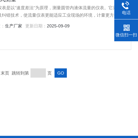
表是以“速度差法“为原理，测量圆管内液体流量的仪表。它采用
电话
及纠错技术，使流量仪表更能适应工业现场的环境，计量更方便、
于石油、化工、冶金、电力、给排水等领域。
质：
生产厂家
更新日期：
2025-09-09
微信扫一扫
页 末页 跳转到第
页