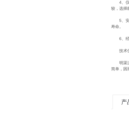
4、仪表
较，选择
5、安装
寿命。
6、经济
技术
明渠流量
简单，因
产