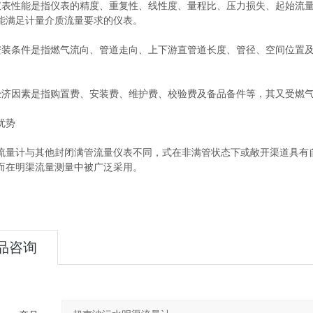
性能是指仪表的精度、重复性、线性度、量程比、压力损失、起始流量
能满足计量介质流量要求的仪表。
条件是指燃气流向、管道走向、上下游直管道长度、管径、空间位置及
因素是指购置费、安装费、维护费、校验费及备品备件等，其又受燃气
优势
计与其他封闭满管流量仪表不同，式在非满管状态下或敞开渠道具有自
而在明渠流量测量中被广泛采用。
品咨询