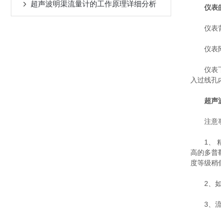
超声波明渠流量计的工作原理详细分析
仪表
仪表背面
仪表附近
仪表下面
入过线孔
超声
注意
1、 精
高的多普
度等级稍
2、如果
3、流体