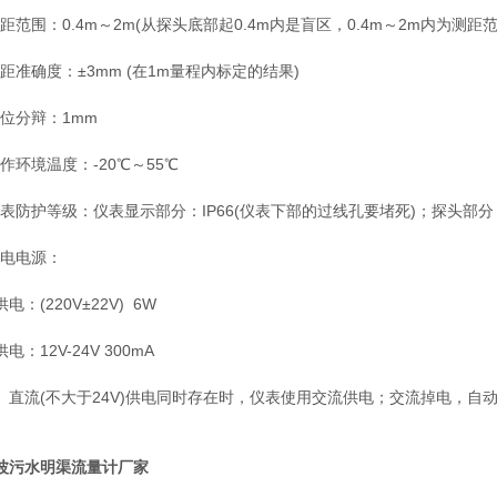
范围：0.4m～2m(从探头底部起0.4m内是盲区，0.4m～2m内为测距范
准确度：±3mm (在1m量程内标定的结果)
位分辩：1mm
环境温度：-20℃～55℃
表防护等级：仪表显示部分：IP66(仪表下部的过线孔要堵死)；探头部分：
电电源：
(220V±22V) 6W
12V-24V 300mA
流(不大于24V)供电同时存在时，仪表使用交流供电；交流掉电，自
波污水明渠流量计厂家