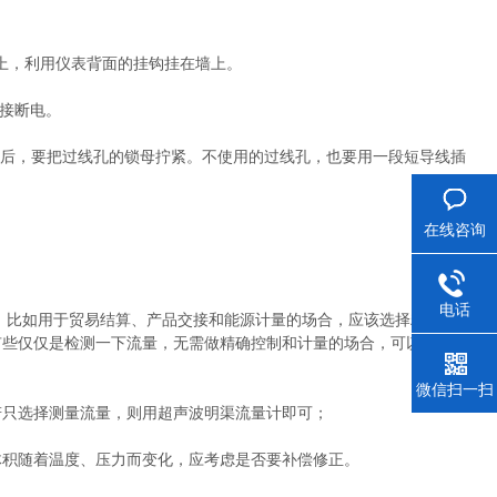
，利用仪表背面的挂钩挂在墙上。
接断电。
线后，要把过线孔的锁母拧紧。不使用的过线孔，也要用一段短导线插
在线咨询
电话
。比如用于贸易结算、产品交接和能源计量的场合，应该选择精度等级
有些仅仅是检测一下流量，无需做精确控制和计量的场合，可以选择精
微信扫一扫
只选择测量流量，则用超声波明渠流量计即可；
积随着温度、压力而变化，应考虑是否要补偿修正。