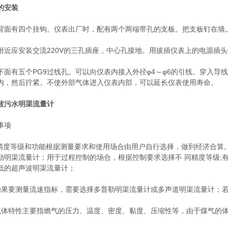
的安装
有四个挂钩。仪表出厂时，配有两个两端带孔的支板。把支板钉在墙上
应安装交流220V的三孔插座，中心孔接地。用拔插仪表上的电源插头
有五个PG9过线孔。可以向仪表内接入外径φ4～φ6的引线。穿入导
内，然后拧紧。不使外部气体进入仪表内部，可以延长仪表使用寿命。
波污水明渠流量计
事项
度等级和功能根据测量要求和使用场合由用户自行选择，做到经济合算
勒明渠流量计；用于过程控制的场合，根据控制要求选择不 同精度等级;
低的超声波明渠流量计；
要测量流速指标，需要选择多普勒明渠流量计或多声道明渠流量计；若
特性主要指燃气的压力、温度、密度、黏度、压缩性等，由于煤气的体