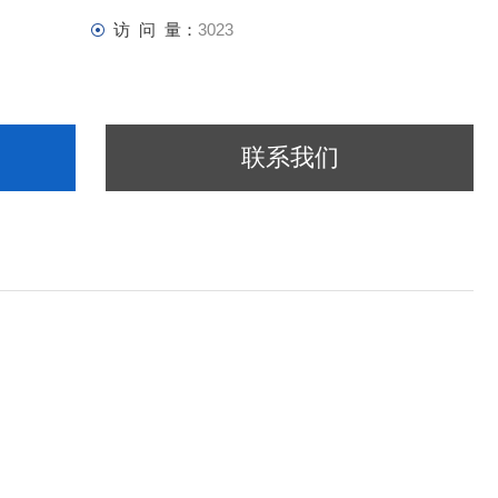
访 问 量：
3023
联系我们