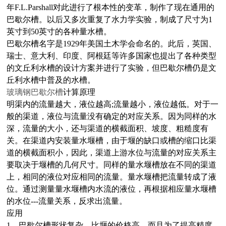
年F.L.Parshall对此进行了根本性的变革，制作了现在通用的
巴歇尔槽。以后又多次重复了水力学实验，制成了尺寸为1
英寸到50英寸的各种量水槽。
巴歇尔槽名字是1929年美国土木学会命名的。此后，英国、
瑞士、意大利、印度、阿根廷等许多国家也提出了各种类型
的文丘利水槽的设计方案并进行了实验，但巴歇尔槽仍是文
丘利水槽中普及的水槽。
玻璃钢巴歇尔槽
计算原理
明渠内的流量越大，液位越高;流量越小，液位越低。对于一
般的渠道，液位与流量没有确定的对应关系。因为同样的水
深，流量的大小，还与渠道的
横截面积
、坡度、粗糙度有
关。在渠道内安装
量水堰
槽，由于堰的缺口或槽的缩口比渠
道的横截面积小，因此，渠道上游水位与流量的对应关系主
要取决于堰槽的几何尺寸。同样的量水堰槽放在不同的渠道
上，相同的液位对应相同的流量。量水堰槽把流量转成了液
位。通过测量量水堰槽内水流的液位，再根据相应量水堰槽
的水位---流量关系，反求出流量。
应用
1、巴歇尔槽形状复杂，比堰的价格高，而且为了提高精度