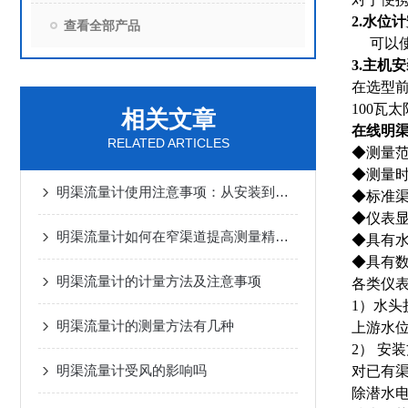
2.水位
查看全部产品
可以使
3.主机
在选型前
100瓦
相关文章
在线明
RELATED ARTICLES
◆测量
◆测量
明渠流量计使用注意事项：从安装到运维的全流程指南
◆标准
◆仪表显
明渠流量计如何在窄渠道提高测量精度？
◆具有
◆具有
明渠流量计的计量方法及注意事项
各类仪
1）水头
明渠流量计的测量方法有几种
上游水
2） 安
明渠流量计受风的影响吗
对已有
除潜水