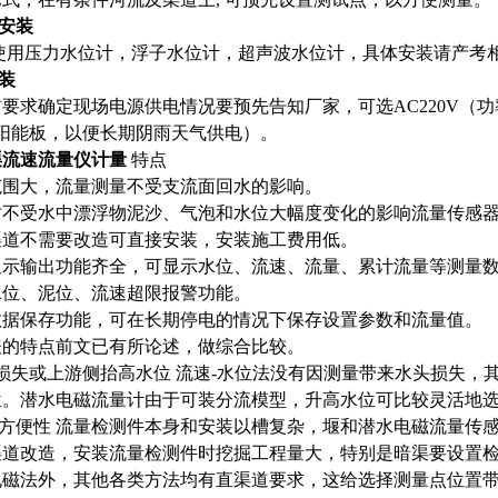
计安装
用压力水位计，浮子水位计，超声波水位计，具体安装请产考
安装
要求确定现场电源供电情况要预先告知厂家，可选AC220V（功率
太阳能板，以便长期阴雨天气供电）。
渠流速流量仪计量
特点
范围大，流量测量不受支流面回水的影响。
时不受水中漂浮物泥沙、气泡和水位大幅度变化的影响流量传感
渠道不需要改造可直接安装，安装施工费用低。
示输出功能齐全，可显示水位、流速、流量、累计流量等测量数据
水位、泥位、流速超限报警功能。
数据保存功能，可在长期停电的情况下保存设置参数和流量值。
表的特点前文已有所论述，做综合比较。
损失或上游侧抬高水位 流速-水位法没有因测量带来水头损失
位。潜水电磁流量计由于可装分流模型，升高水位可比较灵活地
装方便性 流量检测件本身和安装以槽复杂，堰和潜水电磁流量传
渠道改造，安装流量检测件时挖掘工程量大，特别是暗渠要设置
电磁法外，其他各类方法均有直渠道要求，这给选择测量点位置