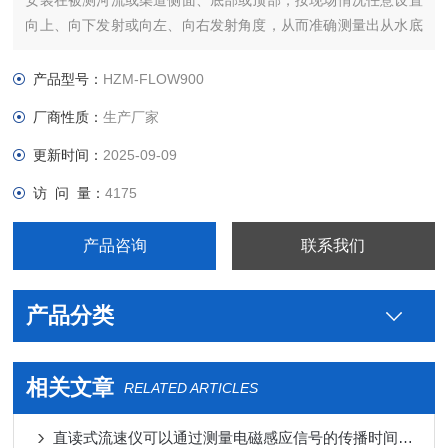
安装在被测河流或渠道侧面、底部或顶部，按现场情况任意设置
向上、向下发射或向左、向右发射角度，从而准确测量出从水底
到水面不同深层，从左到右不同距离上，上百个流速点数据。
产品型号：
HZM-FLOW900
厂商性质：
生产厂家
更新时间：
2025-09-09
访 问 量：
4175
产品咨询
联系我们
产品分类
相关文章
RELATED ARTICLES
直读式流速仪可以通过测量电磁感应信号的传播时间来计算流体速度