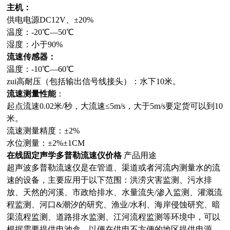
主机：
供电电源DC12V、±20%
温度：-20℃—50℃
湿度：小于90%
流速传感器：
温度：-10℃—60℃
zui高耐压（包括输出信号线接头）：水下10米。
流速测量性能
：
起点流速0.02米/秒，大流速≤5m/s，大于5m/s要定货可以到10
米。
流速测量精度：±2%
水位测量：±2%±1CM
在线固定声学多普勒流速仪价格
产品用途
超声波多普勒流速仪是在管道、渠道或者河流内测量水的流
速的设备，主要应用于以下范围：洪涝灾害监测、污水排
放、天然的河溪、市政给排水、水量流失/渗入监测、灌溉流
程监测、河口&潮汐的研究、渔业/水利、海岸侵蚀研究、暗
渠流程监测、道路排水监测、江河流程监测等环境中，可以
根据需要提供电池盒，以便在供电不方便的地区提供电源。