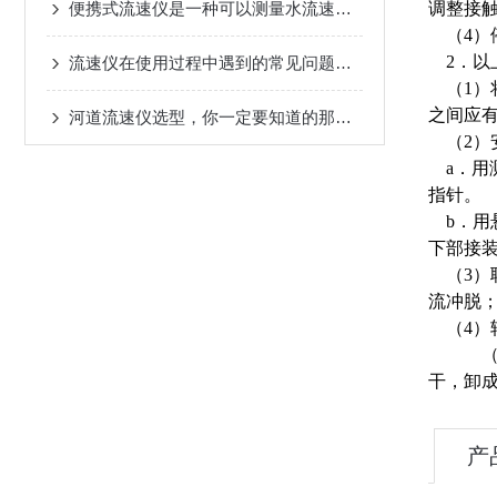
便携式流速仪是一种可以测量水流速度的仪器
调整接
（4）
2．以
流速仪在使用过程中遇到的常见问题及其解决办法
（1）
之间应有
河道流速仪选型，你一定要知道的那些事
（2）
a．用
指针。
b．用
下部接
（3）
流冲脱
（4）
（5）
干，卸
产