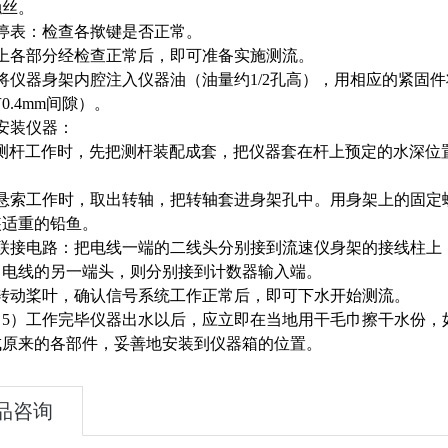
触丝。
停表：检查各揿键是否正常。
上各部分经检查正常后，即可准备实施测流。
将仪器身架内腔注入仪器油（油量约1/2孔高），用相应的紧固
0.4mm间隙）。
安装仪器：
测杆工作时，先把测杆装配成套，把仪器套在杆上预定的水深位
悬索工作时，取出转轴，把转轴套进身架孔中。用身架上的固定
装适重的铅鱼。
联接电路：把电线一端的二线头分别接到流速仪身架的接线柱上
；电线的另一端头，则分别接到计数器输入端。
转动桨叶，确认信号系统工作正常后，即可下水开始测流。
工作完毕仪器出水以后，应立即在当地用干毛巾擦干水份，如
成原来的各部件，妥善地安装到仪器箱的位置。
品咨询