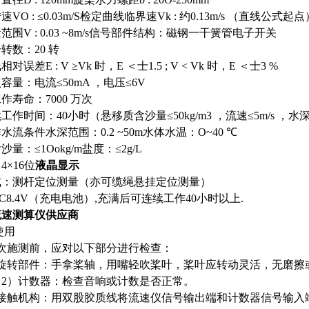
VO : ≤0.03m/S检定曲线临界速Vk : 约0.13m/s （直线公式起点
范围V : 0.03 ~8m/s信号部件结构：磁钢一干簧管电子开关
转数：20 转
误差E : V ≥Vk 时，E ＜士1.5 ; V < Vk 时，E ＜士3 %
容量：电流≤50mA ，电压≤6V
作寿命：7000 万次
作时间：40小时（悬移质含沙量≤50kg/m3 ，流速≤5m/s ，水深≤
水流条件水深范围：0.2 ~50m水体水温：O~40 ℃
量：≤1Ookg/m盐度：≤2g/L
4×16位
液晶显示
式：测杆定位测量（亦可缆绳悬挂定位测量）
C8.4V（充电电池）,充满后可连续工作40小时以上.
流速测算仪供应商
使用
次施测前，应对以下部分进行检查：
旋转部件：手拿桨轴，用嘴轻吹桨叶，桨叶应转动灵活，无磨擦
计数器：检查音响或计数是否正常。
接触机构：用双股胶质线将流速仪信号输出端和计数器信号输入