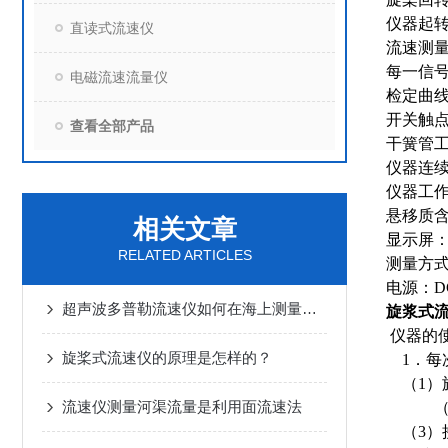
仪器起转速
直读式流速仪
流速测量
每一信号
电磁流速流量仪
检定曲线相对
开关触点
查看全部产品
干簧管工
仪器连续工
仪器工作
悬移质含沙
相关文章
显示屏：
RELATED ARTICLES
测量方
电源：D
超声波多普勒流速仪如何在海上测量流速
旋浆式
仪器的
旋桨式流速仪的原理是怎样的？
1．每
（1）
流速仪测量河渠流量是利用面流速法
（2）
（3）