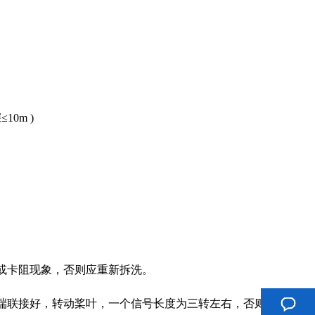
）
10m )
或卡阻现象，否则应重新拆洗。
端联接好，转动桨叶，一个信号长度为三转左右，否则应重新