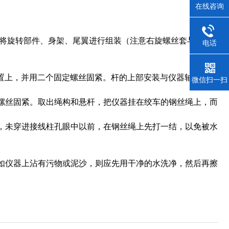
在线咨询
件将旋转部件、身架、尾翼进行组装（注意右旋螺丝套与身架
电话
置上，并用二个固定螺丝固紧。杆的上部安装与仪器轴向*的
微信扫一扫
螺丝固紧。取出绳构和悬杆，把仪器挂在绞车的钢丝绳上，而
，未穿进接线柱孔眼中以前，在钢丝绳上先打一结，以免被水
仪器上沾有污物或泥沙，则应先用干净的水洗净，然后再擦