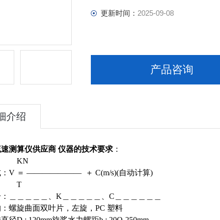
更新时间：
2025-09-08
产品咨询
细介绍
流速测算仪供应商
仪器的技术要求
：
N
V ＝ ——————— ＋ C(m/s)(自动计算)
T
号：＿＿＿＿＿、K＿＿＿＿＿、C＿＿＿＿＿＿
：螺旋曲面双叶片，左旋，PC 塑料
径D : 120mm旋桨水力螺距b : 20O-250mm