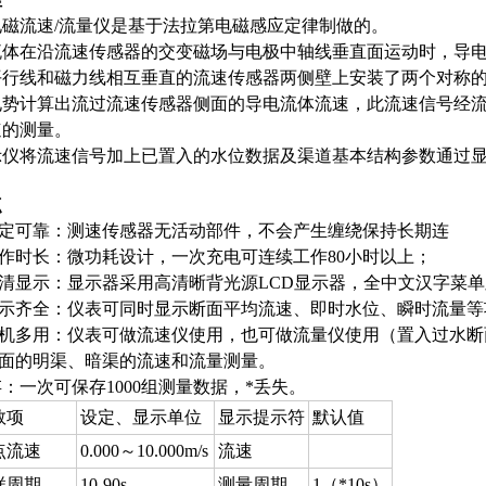
电磁流速/流量仪是基于法拉第电磁感应定律制做的。
流体在沿流速传感器的交变磁场与电极中轴线垂直面运动时，导
平行线和磁力线相互垂直的流速传感器两侧壁上安装了两个对称
电势计算出流过流速传感器侧面的导电流体流速，此流速信号经
速的测量。
示仪将流速信号加上已置入的水位数据及渠道基本结构参数通过
点
 稳定可靠：测速传感器无活动部件，不会产生缠绕保
工作时长：微功耗设计，一次充电可连续工作80小时以上；
高清显示：显示器采用高清晰背光源LCD显示器，全中文汉字菜
显示齐全：仪表可同时显示断面平均流速、即时水位、瞬时流量
一机多用：仪表可做流速仪使用，也可做流量仪使用（置入过水
面的明渠、暗渠的流速和流量测量。
：一次可保存1000组测量数据，*丢失。
数项
设定、显示单位
显示提示符
默认值
点流速
0.000～10.000m/s
流速
样周期
10-90s
测量周期
1（*10s）