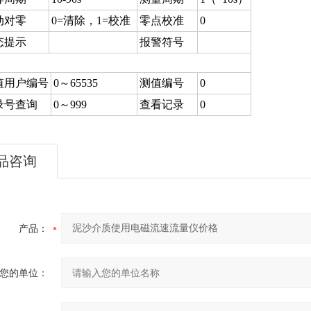
动对零
0=清除，1=校准
零点校准
0
态提示
报警符号
值用户编号
0～65535
测值编号
0
录号查询
0～999
查看记录
0
品咨询
产品：
您的单位：