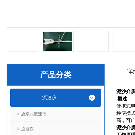
详
产品分类
泥沙介
流速仪
概述
便携式
种便携
旋浆式流速仪
高，可
泥沙介
流速仪
工作原