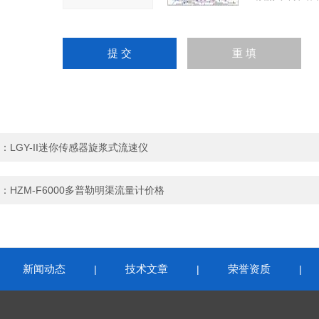
：
LGY-II迷你传感器旋浆式流速仪
：
HZM-F6000多普勒明渠流量计价格
新闻动态
技术文章
荣誉资质
|
|
|
|