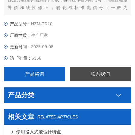
容压力敏感传感器制作而成，将静压转换为电信号，再经过温度
补偿和线性修正，转化成标准电信号（一般为
4~20mA/1~5VDC）的一种测量液位的压力传感器，又可以称之
为“静压液位计、液位变送器、液位传感器、水位传感器“。
产品型号：
HZM-TR10
厂商性质：
生产厂家
更新时间：
2025-09-08
访 问 量：
5356
产品咨询
联系我们
产品分类
相关文章
RELATED ARTICLES
使用投入式液位计特点