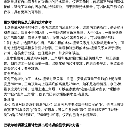
来测量具有自由流条件的渠道内的污水流量。仪表工作时，传感器不与被测流体
接触，避免了渠道内污水的沾污和腐蚀。用于测量污水流量，可以比其它形式的
仪表，具有更高的可靠性。
量水堰槽构造及安装的技术参考
1.选择量水堰槽的种类，要考虑渠道内流量的大小，渠道内水的流态，是否能形
成自由流。流量小于40L/s时，一般应选择直角三角堰。大于40L/s，一般应选择
使用巴歇尔槽。流量大于40L/s，渠道内水位落差又较大，可以选择矩形堰。
2.条件允许，选择巴歇尔槽。巴歇尔槽的水位-流量关系是由实验标定出来的，而
且对上游行进渠槽条件要求较弱。三角堰和矩形堰的水位-流量关系来源于理论
计算，容易由于忽视一些使用条件，带来附加误差。
3.量水堰槽可以用玻璃钢制做。三角堰和矩形堰的堰口是关键尺寸，加工要准
确。朝向进水一侧表面要平滑。巴歇尔槽内尺寸要准，内表面要平滑。喉道部分
是关键尺寸，要更准确。
直角三角堰
直角三角堰的加工。水位-流量对应关系。注意，安装该直角三角堰的上游渠道
宽是600mm，三角顶角与上游渠底的高度是250mm。如不是这种情况，水位-流
量表应另行计算。使用上述三角堰，可以在参数表“液位-流量对应表” “堰槽种
类”内选“直角三角堰”，仪表内已有该堰板的水位-流量表。
矩形堰
水位-流量对应关系矩形堰的水位-流量关系主要取决于堰口宽的“b”。也与上游渠
道宽“B”和堰坎高“p”有关。矩形堰，可以在参数表“液位-流量对应表” “堰槽种
类”内选“250矩形堰”、“500矩形堰”等。仪表内已有水位流量表。
巴歇尔槽明渠流量计数据出现错误的显示解决方案：