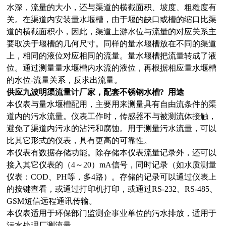
水深，流量的大小，还与渠道的横截面积、坡度、粗糙度有
关。在渠道内安装量水堰槽，由于堰的缺口或槽的缩口比渠
道的横截面积小，因此，渠道上游水位与流量的对应关系主
要取决于堰槽的几何尺寸。同样的量水堰槽放在不同的渠道
上，相同的液位对应相同的流量。量水堰槽把流量转成了液
位。通过测量量水堰槽内水流的液位，再根据相应量水堰槽
的水位-流量关系，反求出流量。
供应九波明渠流量计厂家，配套不锈钢水槽
? 用途
本仪表与量水堰槽配用，主要用来测量具有自由流条件的渠
道内的污水流量。仪表工作时，传感器不与被测流体接触，
避免了渠道内污水的沾污和腐蚀。用于测量污水流量，可以
比其它形式的仪表，具有更高的可靠性。
本仪表有数据存储功能。除存储本仪表流量记录外，还可以
接入其它仪表的（4～20）mA信号，同时记录（如水质测量
仪表：COD、PH等，多4路）。存储的记录可以通过仪表上
的按键查看，或通过打印机打印，或通过RS-232、RS-485、
GSM短信远程通讯传输。
本仪表适用于环保部门监测企事业单位的污水排放，适用于
污水处理厂测流量。