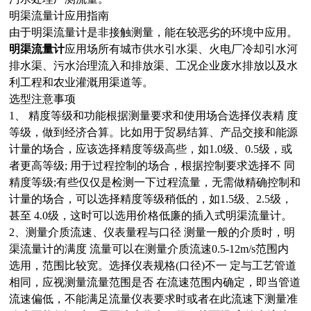
明渠流量计应用指南
由于明渠流量计是非接触测量，能在较恶劣的环境中应用。
明渠流量计
应用场所有城市供水引水渠、火电厂冷却引水河
排水渠、污水治理流入和排放渠、工况企业废水排放以及水
利工程和农业灌溉用渠道等。
选型注意事项
1、 精度等级和功能根据测量要求和使用场合选择仪表精 度
等级，做到经济合算。比如用于贸易结算、产品交接和能源
计量的场合，应该选择精度等级高些，如1.0级、0.5级，或
者更高等级; 用于过程控制的场合，根据控制要求选择不 同
精度等级;有些仅仅是检测一下过程流量，无需做精确控制和
计量的场合，可以选择精度等级稍低的，如1.5级、2.5级，
甚至 4.0级，这时可以选用价格低廉的插入式明渠流量计。
2、测量介质流速、仪表量程与口径 测量一般的介质时，明
渠流量计的满度 流量可以在测量介质流速0.5-12m/s范围内
选用，范围比较宽。选择仪表规格(口径)不一 定与工艺管道
相同，应视测量流量范围是否 在流速范围内确定，即当管道
流速偏低，不能满足流量仪表要求时或者在此流速下测量准