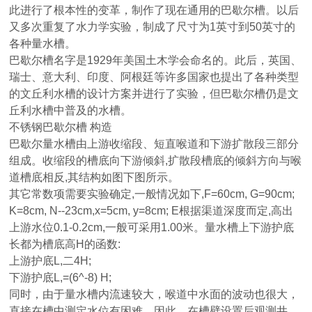
此进行了根本性的变革，制作了现在通用的巴歇尔槽。以后
又多次重复了水力学实验，制成了尺寸为1英寸到50英寸的
各种量水槽。
巴歇尔槽名字是1929年美国土木学会命名的。此后，英国、
瑞士、意大利、印度、阿根廷等许多国家也提出了各种类型
的文丘利水槽的设计方案并进行了实验，但巴歇尔槽仍是文
丘利水槽中普及的水槽。
不锈钢巴歇尔槽 构造
巴歇尔量水槽由上游收缩段、短直喉道和下游扩散段三部分
组成。收缩段的槽底向下游倾斜,扩散段槽底的倾斜方向与喉
道槽底相反,其结构如图下图所示。
其它常数项需要实验确定,一般情况如下,F=60cm, G=90cm;
K=8cm, N--23cm,x=5cm, y=8cm; E根据渠道深度而定,高出
上游水位0.1-0.2cm,一般可采用1.00米。量水槽上下游护底
长都为槽底高H的函数:
上游护底L,二4H;
下游护底L,=(6^-8) H;
同时，由于量水槽内流速较大，喉道中水面的波动也很大，
直接在槽中测定水位有困难。因此，在槽壁设置后观测井，