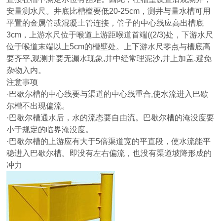
安量测水尺。井底比槽槛要低20-25cm，测井与量水槽可用
平置的金属管或混凝土管连接，管子的中心线应高出槽底
3cm，上游水尺位于喉道上游距喉道首端((2/3)处，下游水尺
位于喉道末端以上5cm的槽壁处。上下游水尺零点与槽底高
要齐平,观测井要无漏水现象,井中经常理泥沙,井上加盖,避免
杂物入内。
注意事项
·巴歇尔槽的中心线要与渠道的中心线重合,使水流进入巴歇
尔槽不出现偏流。
·巴歇尔槽通水后，水的流态要自由流。巴歇尔槽的淹没度要
小于规定的临界淹没度。
·巴歇尔槽的上游应有大于5倍渠道宽的平直段，使水流能平
稳进入巴歇尔槽。即没有左右偏流，也没有渠道坡降形成的
冲力