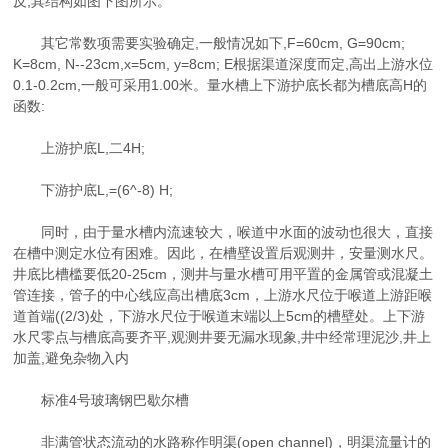
反,其结构如图下图所示。
其它常数项需要实验确定,一般情况如下,F=60cm, G=90cm;
K=8cm, N--23cm,x=5cm, y=8cm; E根据渠道深度而定,高出上游水位
0.1-0.2cm,一般可采用1.00米。量水槽上下游护底长都为槽底高H的
函数:
上游护底L,二4H;
下游护底L,=(6^-8) H;
同时，由于量水槽内流速较大，喉道中水面的波动也很大，直接
在槽中测定水位有困难。因此，在槽壁设置后观测井，安量测水尺。
井底比槽槛要低20-25cm，测井与量水槽可用平置的金属管或混凝土
管连接，管子的中心线应高出槽底3cm，上游水尺位于喉道上游距喉
道首端((2/3)处，下游水尺位于喉道末端以上5cm的槽壁处。上下游
水尺零点与槽底高要齐平,观测井要无漏水现象,井中经常理泥沙,井上
加盖,避免杂物入内
标准4号玻璃钢巴歇尔槽
非满管状态流动的水路称作明渠(open channel)，明渠流量计的