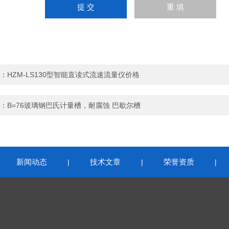
：
HZM-LS130型智能直读式流速流量仪价格
：
B=76玻璃钢巴氏计量槽，耐腐蚀 巴歇尔槽
新闻动态
技术文章
荣誉资质
|
|
|
|