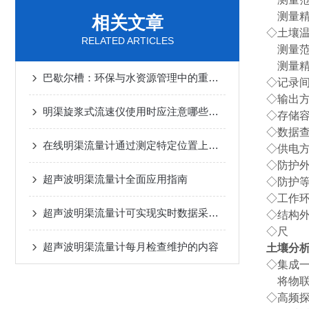
测量精
相关文章
◇土壤
RELATED ARTICLES
测量范围
测量精度
巴歇尔槽：环保与水资源管理中的重要实验设备
◇记录间
◇输出方
明渠旋浆式流速仪使用时应注意哪些事项？
◇存储
◇数据查
在线明渠流量计通过测定特定位置上的水位差来计算出液体的流速和总体积
◇供电
◇防护外
超声波明渠流量计全面应用指南
◇防护等
◇工作环
超声波明渠流量计可实现实时数据采集和传输
◇结构
◇尺 寸
超声波明渠流量计每月检查维护的内容
土壤分
◇集成
将物联
◇高频