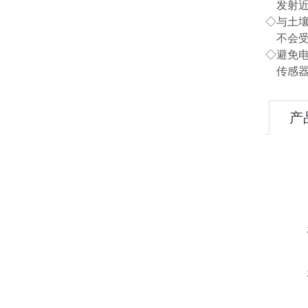
发射近
◇与土
不会受
◇避免
传感器
产