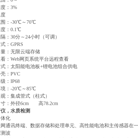
度：3%
温度
：-30℃～70℃
：0.1℃
隔：30分～24小时（可调）
式：GPRS
容量：无限云端存储
看：Web网页系统平台远程查看
方式：太阳能电池板+锂电池组合供电
壳：PVC
级：IP68
境：-20℃～85℃
外观：集成管式（柱式）
：外径6cm 高78.2cm
析仪，水质检测
一体化
网通讯终端、数据存储和处理单元、高性能电池和主传感器在一
探测波