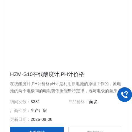
HZM-S10在线酸度计,PH计价格
在线酸度计,PH计价格pH计是利用原电池的原理工作的，原电
池的两个电极间的电动势依据能斯特定律，既与电极的自身属
性有关，还与溶液里的氢离子浓度有关。原电池的电动势和氢
访问次数：
5381
产品价格：
面议
离子浓度之间存在对应关系，氢离子浓度的负对数即为pH
厂商性质：
生产厂家
值。
更新日期：
2025-09-08