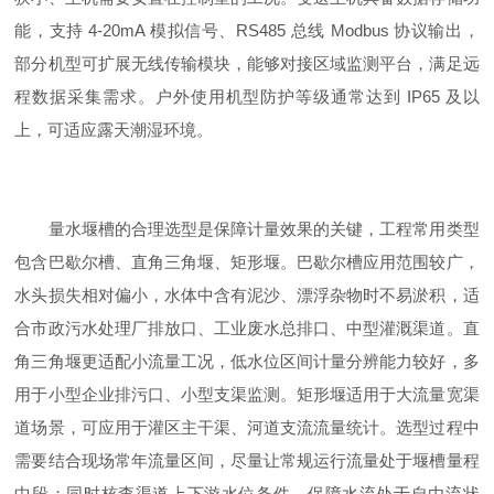
能，支持 4-20mA 模拟信号、RS485 总线 Modbus 协议输出，
部分机型可扩展无线传输模块，能够对接区域监测平台，满足远
程数据采集需求。户外使用机型防护等级通常达到 IP65 及以
上，可适应露天潮湿环境。
量水堰槽的合理选型是保障计量效果的关键，工程常用类型
包含巴歇尔槽、直角三角堰、矩形堰。巴歇尔槽应用范围较广，
水头损失相对偏小，水体中含有泥沙、漂浮杂物时不易淤积，适
合市政污水处理厂排放口、工业废水总排口、中型灌溉渠道。直
角三角堰更适配小流量工况，低水位区间计量分辨能力较好，多
用于小型企业排污口、小型支渠监测。矩形堰适用于大流量宽渠
道场景，可应用于灌区主干渠、河道支流流量统计。选型过程中
需要结合现场常年流量区间，尽量让常规运行流量处于堰槽量程
中段；同时核查渠道上下游水位条件，保障水流处于自由流状