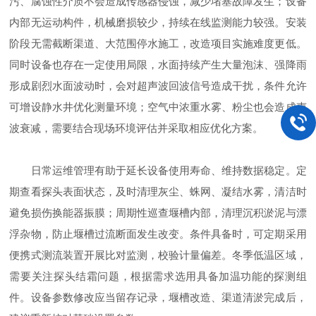
污、腐蚀性介质不会造成传感器侵蚀，减少堵塞故障发生；设备
内部无运动构件，机械磨损较少，持续在线监测能力较强。安装
阶段无需截断渠道、大范围停水施工，改造项目实施难度更低。
同时设备也存在一定使用局限，水面持续产生大量泡沫、强降雨
形成剧烈水面波动时，会对超声波回波信号造成干扰，条件允许
可增设静水井优化测量环境；空气中浓重水雾、粉尘也会造成声
波衰减，需要结合现场环境评估并采取相应优化方案。
日常运维管理有助于延长设备使用寿命、维持数据稳定。定
期查看探头表面状态，及时清理灰尘、蛛网、凝结水雾，清洁时
避免损伤换能器振膜；周期性巡查堰槽内部，清理沉积淤泥与漂
浮杂物，防止堰槽过流断面发生改变。条件具备时，可定期采用
便携式测流装置开展比对监测，校验计量偏差。冬季低温区域，
需要关注探头结霜问题，根据需求选用具备加温功能的探测组
件。设备参数修改应当留存记录，堰槽改造、渠道清淤完成后，