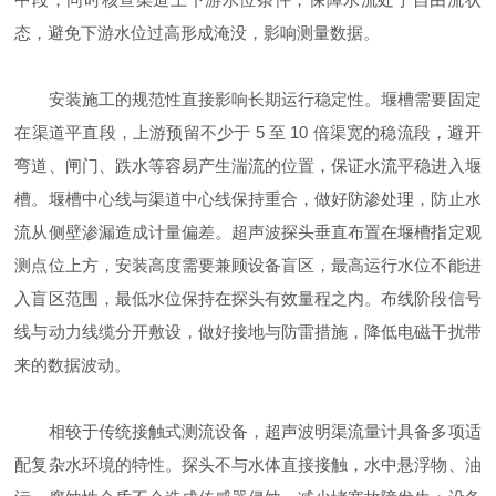
态，避免下游水位过高形成淹没，影响测量数据。
安装施工的规范性直接影响长期运行稳定性。堰槽需要固定
在渠道平直段，上游预留不少于 5 至 10 倍渠宽的稳流段，避开
弯道、闸门、跌水等容易产生湍流的位置，保证水流平稳进入堰
槽。堰槽中心线与渠道中心线保持重合，做好防渗处理，防止水
流从侧壁渗漏造成计量偏差。超声波探头垂直布置在堰槽指定观
测点位上方，安装高度需要兼顾设备盲区，最高运行水位不能进
入盲区范围，最低水位保持在探头有效量程之内。布线阶段信号
线与动力线缆分开敷设，做好接地与防雷措施，降低电磁干扰带
来的数据波动。
相较于传统接触式测流设备，超声波明渠流量计具备多项适
配复杂水环境的特性。探头不与水体直接接触，水中悬浮物、油