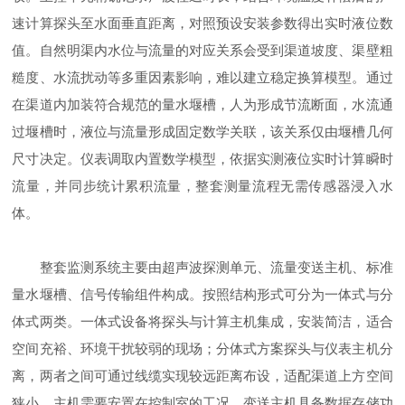
速计算探头至水面垂直距离，对照预设安装参数得出实时液位数
值。自然明渠内水位与流量的对应关系会受到渠道坡度、渠壁粗
糙度、水流扰动等多重因素影响，难以建立稳定换算模型。通过
在渠道内加装符合规范的量水堰槽，人为形成节流断面，水流通
过堰槽时，液位与流量形成固定数学关联，该关系仅由堰槽几何
尺寸决定。仪表调取内置数学模型，依据实测液位实时计算瞬时
流量，并同步统计累积流量，整套测量流程无需传感器浸入水
体。
整套监测系统主要由超声波探测单元、流量变送主机、标准
量水堰槽、信号传输组件构成。按照结构形式可分为一体式与分
体式两类。一体式设备将探头与计算主机集成，安装简洁，适合
空间充裕、环境干扰较弱的现场；分体式方案探头与仪表主机分
离，两者之间可通过线缆实现较远距离布设，适配渠道上方空间
狭小、主机需要安置在控制室的工况。变送主机具备数据存储功