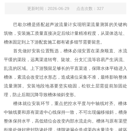
更新时间：2026-06-29 点击次数：327
巴歇尔槽是搭配超声波流量计实现明渠流量测算的关键构
筑物，安装施工质量直接决定后续计量精准程度，从渠体选址、
槽体固定到上下游配套施工都有诸多细节需要留意。
首先做好安装位置甄选，槽体必须安置在渠身顺直、水流
平缓的渠段，远离渠道转弯、陡坡、分支汇流等容易产生涡流、
乱流的区域。上下游预留足够长的平直渠道，保障水体平稳进入
槽体，紊流会改变过水形态，造成液位采集不准，最终影响整体
流量测算。安装地段地基要坚实稳固，松软土层需提前加固处
理，防止后期沉降导致槽体倾斜变形。
槽体就位安装环节，重点把控水平度与中轴线对齐。槽体
中轴线要和原有渠道中心线保持一致，不可出现偏移倾斜，槽身
整体保持水平，高低错位会改变内部水流走向。槽体与原有渠壁
衔接处做好密封防渗处理，缝隙渗漏会造成渠内水量流失，破坏