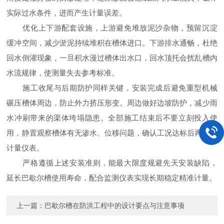
实际过水条件，进而产生计量误差。
优化上下游配套设施，上游避免堆放泥沙杂物，预留沉淀
缓冲空间，减少淤泥持续堆积在槽体进口。下游排水通畅，杜绝
回水倒灌现象，一旦积水漫过槽体出水口，回水顶托会扰乱槽内
水流规律，使测量失去参考标准。
施工收尾与后期防护同样关键，安装完成后避免重型机械
碾压槽体周边，防止外力挤压形变。周边做好边坡防护，减少雨
水冲刷带来的渠体垮塌隐患。全部施工结束后不要立刻投入使
用，静置观察槽体有无渗水、位移问题，确认工况达标后再配套
计量仪表。
严格遵循上述安装准则，能最大限度规避先天安装缺陷，
延长巴歇尔槽使用寿命，配合监测仪表实现长期稳定精准计量。
上一篇：
巴歇尔槽在防洪工程中的设计要点与注意事项